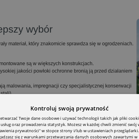
lepszy wybór
wały materiał, który znakomicie sprawdza się w ogrodzeniach.
zamontowane są w większych konstrukcjach.
ysokiej jakości powłoki ochronne bronią ją przed działaniem
ją malowania, impregnacji czy specjalistycznej konserwacji
tali).
planować szybkiej wymiany czy napraw.
Kontroluj swoją prywatność
rtki drewniane mogą pękać lub się wypaczać, a stalowe są
twarzać Twoje dane osobowe i używać technologii takich jak pliki cooki
ązanie nowoczesne – są wytrzymałe i wygodne w codziennym
 usług oraz prowadzenia statystyk. Możesz w każdej chwili zmienić swój
tawienia prywatności" w stopce strony i/lub w ustawieniach przeglądarki.
zgadzasz się z warunkami przetwarzania danych osobowych zawartymi w 