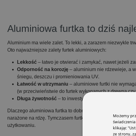
Aluminiowa furtka to dziś naj
Aluminium ma wiele zalet. To lekki, a zarazem niezwykle tr
Oto najważniejsze zalety furtek aluminiowych:
Lekkość
– łatwo je otwierać i zamykać, nawet jeżeli 
Odporność na korozję
– aluminium nie rdzewieje, a w
śniegu, deszczu i promieniowania UV.
Łatwość w utrzymaniu
– aluminiowe furtki nie wymaga
(w przeciwieństwie do furtek wykonanych z drewna czy s
Długa żywotność
– to inwestycja na lata, nie trzeba 
Dlaczego aluminiowa furtka to dobry pomysł? Tradycyjne fu
Możemy prze
narażone na rdzę. Tymczasem furtki z aluminium to rozwi
świadczenia
użytkowaniu.
klikając "Us
ze strony, 