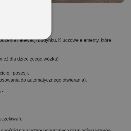
odzenia i elewacji budynku. Kluczowe elementy, które
nież dla dziecięcego wózka).
cieli posesji.
stosowania do automatycznego otwierania).
e.
 oczekiwań.
ą spośród najbardziej popularnych rozmiarów i wzorów.