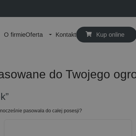
O firmie
Oferta
Kontakt
Kup online
Toggle Dropdown
pasowane do Twojego ogr
k”
ednocześnie pasowała do całej posesji?