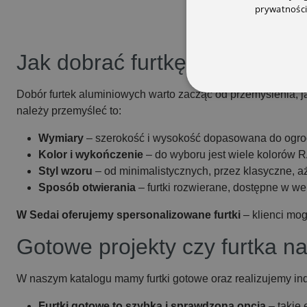
prywatności
Jak dobrać furtkę do swojeg
Dobór furtek aluminiowych warto zacząć od przemyślenia, j
należy przemyśleć to:
Wymiary
– szerokość i wysokość dopasowana do ogrodz
Kolor i wykończenie
– do wyboru jest wiele kolorów RA
Styl wzoru
– od minimalistycznych, przez klasyczne, aż
Sposób otwierania
– furtki rozwierane, dostępne w w
W Sedai oferujemy spersonalizowane furtki
– klienci mog
Gotowe projekty czy furtka n
W naszym katalogu mamy furtki gotowe oraz realizujemy in
Furtki gotowe to szybka i sprawdzona opcja
– takie 