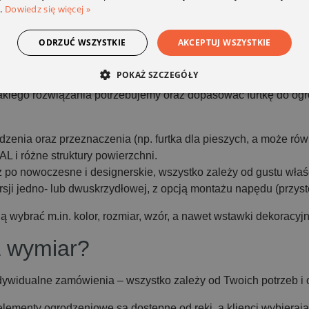
.
Dowiedz się więcej »
ODRZUĆ WSZYSTKIE
AKCEPTUJ WSZYSTKIE
o ogrodzenia?
POKAŻ SZCZEGÓŁY
akiego rozwiązania potrzebujemy oraz dopasować furtkę do ogr
enia oraz przeznaczenia (np. furtka dla pieszych, a może rów
L i różne struktury powierzchni.
 po nowoczesne i designerskie, wszystko zależy od gustu właści
ersji jedno- lub dwuskrzydłowej, z opcją montażu napędu (przy
ą wybrać m.in. kolor, rozmiar, wzór, a nawet wstawki dekoracyjn
a wymiar?
dywidualne zamówienia – wszystko zależy od Twoich potrzeb i
elementy ogrodzeniowe są dostępne od ręki, a klienci wybieraj