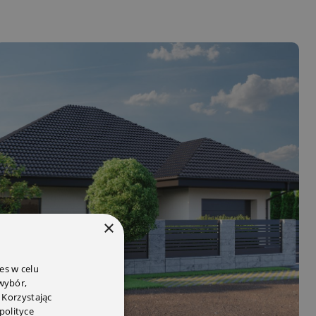
×
es w celu
 wybór,
 Korzystając
polityce