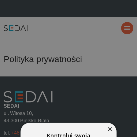
Strona główna
Polityka prywatności
Polityka prywatności
SEDAI
ul. Witosa 10,
43-300 Bielsko-Biała
×
tel.
+48 884 115 810
Kontroluj swoją