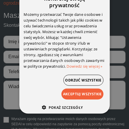
ogrodzenia@sedai-aluminium.com
prywatność
Możemy przetwarzać Twoje dane osobowe i
Masz pytania ?
używać technologii takich jak pliki cookies w
Skontaktuj się z nami
celu świadczenia usług oraz prowadzenia
statystyk. Możesz w każdej chwili zmienić
swój wybór, klikając "Ustawienia
Imię i nazwisko *
prywatności" w stopce strony i/lub w
ustawieniach przeglądarki. Korzystając ze
strony, zgadzasz się z warunkami
Email *
przetwarzania danych osobowych zawartymi
w polityce prywatności.
Dowiedz się więcej »
Telefon
ODRZUĆ WSZYSTKIE
Wiadomość *
AKCEPTUJ WSZYSTKIE
POKAŻ SZCZEGÓŁY
Wyrażam zgodę na przetwarzanie moich danych osobowych przez
SEDAI w celu odpowiedzi na zapytanie za pomocą poczty elektronicznej